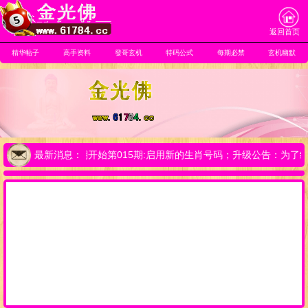
返回首页
精华帖子
高手资料
發哥玄机
特码公式
每期必禁
玄机幽默
佛】友情提示:从本期开始第015期:启用新的生肖号码；升级公告：为
最新消息：