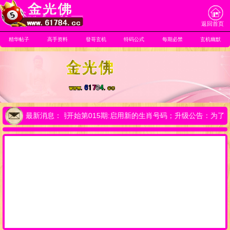
返回首页
精华帖子
高手资料
發哥玄机
特码公式
每期必禁
玄机幽默
佛】友情提示:从本期开始第015期:启用新的生肖号码；升级公告：为
最新消息：